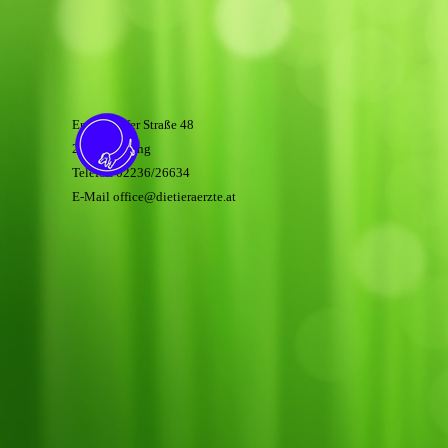
Enzersdorfer Straße 48
2340 Mödling
Telefon 02236/26634
E-Mail office@dietieraerzte.at
Zurück zum Seiteninhalt